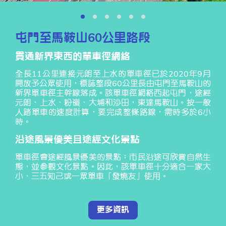
屯門至馬鞍山60公里路段
貫通新界東西的單車徑網絡
全長11公里連接元朗至上水的單車徑已於2020年9月
開放予公眾使用，標誌整段60公里長由屯門至馬鞍山的
新界單車徑主幹線落成。該單車徑網絡西起屯門，途經
元朗、上水、粉嶺、大埔和沙田，東達馬鞍山。按一般
人踏單車的速度計算，要完成整條路線，需時多於6小
時。
沿途風景優美且途經文化景點
單車徑會途經風景優美的景點；市民沿途可欣賞自然生
態，並參觀文化景點。因此，該單車徑十分適合一家大
小、三五知己或一眾單車「發燒友」使用。
更多資訊