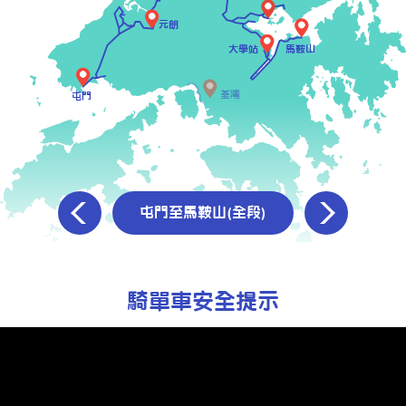
元朗
大學站
馬鞍山
荃灣
屯門
屯門至馬鞍山(全段)
騎單車安全提示