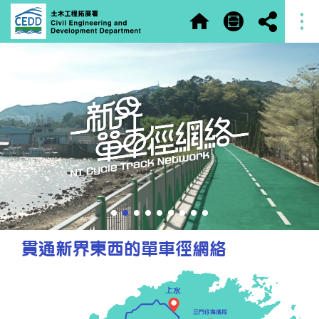
貫通新界東西的單車徑網絡
上水
三門仔海濱段