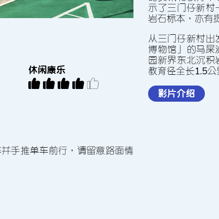
示了三門仔新村
岩石標本，亦有
從三門仔新村出
博物館」的馬屎
園新界東北沉積
休閒康樂
教育徑全長1.5
影片介紹
車並手推單車前行，請留意路面情