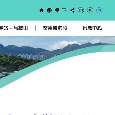
學站 – 馬鞍山
荃灣海濱段
訊息中心