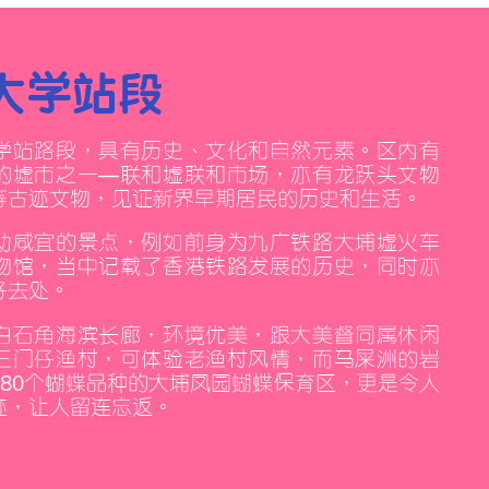
 大學站段
學站路段，具有歷史、文化和自然元素。區內有
的墟市之一—聯和墟聯和市場，亦有龍躍頭文物
等古蹟文物，見證新界早期居民的歷史和生活。
幼咸宜的景點，例如前身為九廣鐵路大埔墟火車
物館，當中記載了香港鐵路發展的歷史，同時亦
好去處。
白石角海濱長廊，環境優美，跟大美督同屬休閒
三門仔漁村，可體驗老漁村風情，而馬屎洲的岩
180個蝴蝶品種的大埔鳳園蝴蝶保育區，更是令人
跡，讓人留連忘返。