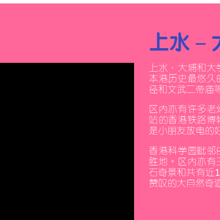
上水 –
上水、大埔和大
本港歷史最悠久
徑和文武二帝廟
區內亦有許多老
站的香港鐵路博
是小朋友放電的
香港科學園毗鄰
勝地。區內亦有
石奇景和共有近
贊嘆的大自然奇