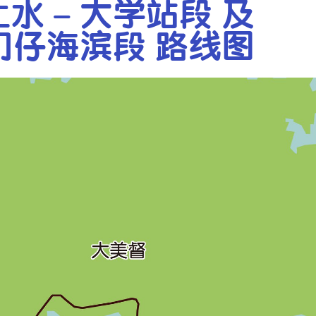
上水 – 大學站段 及
門仔海濱段 路線圖