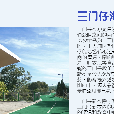
三門仔
三門仔村原是白
伯公咀之間的兩
此被命名為「三
時，於大埔區鹽
仔的地名轉移過
向船灣海，南面
海、吐露港等自
蜒的三門仔段單
新村至今仍保留
船，防波堤外搭
陽西下，滿天彩
景增添浪漫氣氛
三門仔新村除了
三門仔新村內的
的資訊和教育中