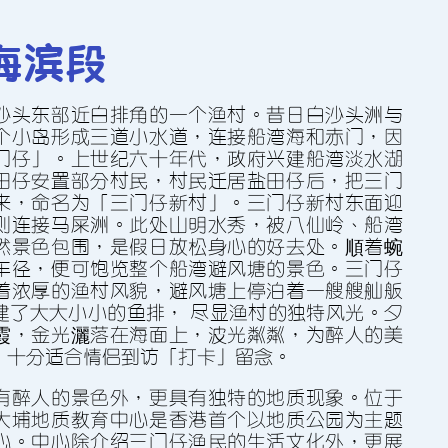
海濱段
沙頭東部近白排角的一個漁村。昔日白沙頭洲與
個小島形成三道小水道，連接船灣海和赤門，因
門仔」。上世紀六十年代，政府興建船灣淡水湖
田仔安置部分村民，村民遷居鹽田仔後，把三門
來，命名為「三門仔新村」。三門仔新村東面迎
則連接馬屎洲。此處山明水秀，被八仙嶺、船灣
然景色包圍，是假日放鬆身心的好去處。順着蜿
車徑，便可飽覽整個船灣避風塘的景色。三門仔
着濃厚的漁村風貌，避風塘上停泊着一艘艘舢舨
建了大大小小的魚排， 盡顯漁村的獨特風光。夕
霞，金光灑落在海面上，波光粼粼，為醉人的美
，十分適合情侶到訪「打卡」留念。
有醉人的景色外，更具有獨特的地質現象。位於
大埔地質教育中心是香港首個以地質公園為主題
心。中心除介紹三門仔漁民的生活文化外，更展