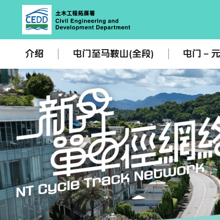
介紹
屯門至馬鞍山(全段)
屯門 – 